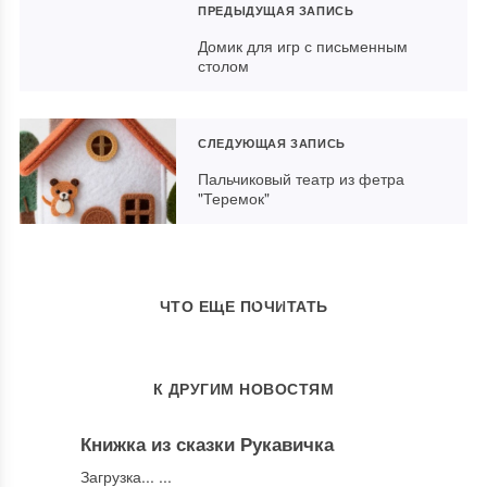
ПРЕДЫДУЩАЯ ЗАПИСЬ
Домик для игр с письменным
столом
СЛЕДУЮЩАЯ ЗАПИСЬ
Пальчиковый театр из фетра
"Теремок"
Игрушки из фетра: для
маленького мастера и не только
Еще одна азбука в картинках
Азбука из фетра
ЧТО ЕЩЕ ПОЧИТАТЬ
К ДРУГИМ НОВОСТЯМ
Книжка из сказки Рукавичка
Загрузка... ...