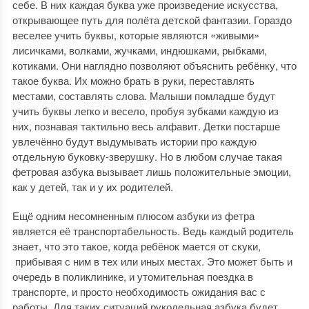
себе. В них каждая буква уже произведение искусства,
открывающее путь для полёта детской фантазии. Гораздо
веселее учить буквы, которые являются «живыми»
лисичками, волками, жучками, индюшками, рыбками,
котиками. Они наглядно позволяют объяснить ребёнку, что
такое буква. Их можно брать в руки, переставлять
местами, составлять слова. Малыши помладше будут
учить буквы легко и весело, пробуя зубками каждую из
них, познавая тактильно весь алфавит. Детки постарше
увлечённо будут выдумывать истории про каждую
отдельную буковку-зверушку. Но в любом случае такая
фетровая азбука вызывает лишь положительные эмоции,
как у детей, так и у их родителей.
Ещё одним несомненным плюсом азбуки из фетра
является её транспортабельность. Ведь каждый родитель
знает, что это такое, когда ребёнок мается от скуки,
прибывая с ним в тех или иных местах. Это может быть и
очередь в поликлинике, и утомительная поездка в
транспорте, и просто необходимость ожидания вас с
работы. Для таких ситуаций рукодельная азбука будет