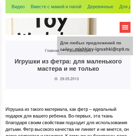
Видео
Вместе с мамой и папой
Деревянные
Для де
Для любых предложений по
сайту: mishkiny-igrushki@cp9.ru
Главная
Развивающие
Игрушки из фетра: для маленького
мастера и не только
29.05.2013
Игрушка из такого материала, как фетр – идеальный
подарок для вашего ребенка. Во-первых, эта ткань
благодаря своим свойствам подходит для использования
детьми. Фетр высокого качества не линяет и не мнется, он
легко стирается и гладится. К тому же он безопасен даже