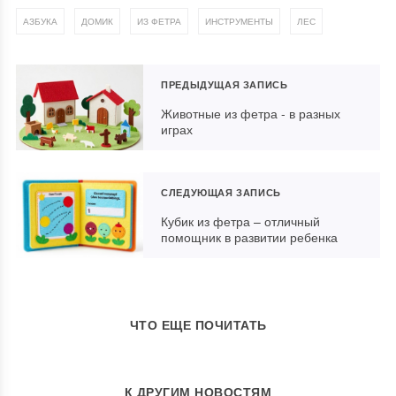
,
,
,
,
АЗБУКА
ДОМИК
ИЗ ФЕТРА
ИНСТРУМЕНТЫ
ЛЕС
ПРЕДЫДУЩАЯ ЗАПИСЬ
Животные из фетра - в разных
играх
СЛЕДУЮЩАЯ ЗАПИСЬ
Кубик из фетра – отличный
помощник в развитии ребенка
Животные из фетра - в разных
Домик своими руками из
Игры и игрушки для самых
играх
картона
маленьких
ЧТО ЕЩЕ ПОЧИТАТЬ
К ДРУГИМ НОВОСТЯМ