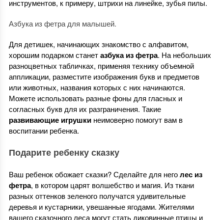
инструментов, к примеру, штрихи на линейке, зубья пилы.
Азбука из фетра для малышей.
Для детишек, начинающих знакомство с алфавитом,
хорошим подарком станет
азбука из фетра
. На небольших
разноцветных табличках, применяя технику объемной
аппликации, разместите изображения букв и предметов
или животных, названия которых с них начинаются.
Можете использовать разные фоны для гласных и
согласных букв для их разграничения. Такие
развивающие игрушки
неимоверно помогут вам в
воспитании ребенка.
Подарите ребенку сказку
Ваш ребенок обожает сказки? Сделайте для него
лес из
фетра
, в котором царят волшебство и магия. Из ткани
разных оттенков зеленого получатся удивительные
деревья и кустарники, увешанные ягодами. Жителями
вашего сказочного леса могут стать диковинные птицы и