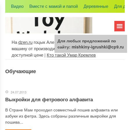
Видео
Вместе с мамой и папой
Деревянные
Для де
Для любых предложений по
На
dzen.ru
гоцык Алексей. |
раковины на стиральную
сайту: mishkiny-igrushki@cp9.ru
машину от производителя в интернет-магазине по
доступной цене |
Кто такой Умар Кремлев
Обучающие
24.07.2013
Выкройки для фетрового алфавита
В Стране Мам проходил совместный пошив алфавита или
азбуки из фетра. Здесь собраны различные выкройки для
пошива...