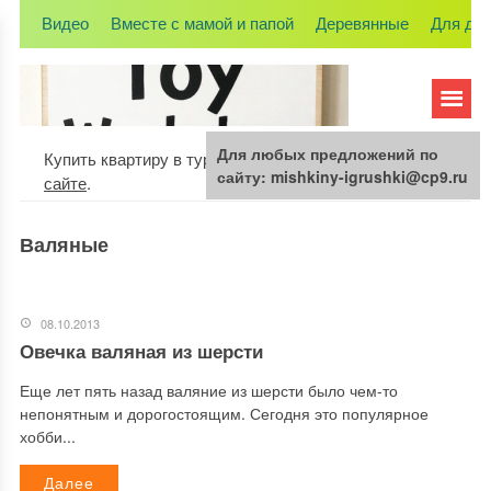
Видео
Вместе с мамой и папой
Деревянные
Для де
Для любых предложений по
Купить квартиру в турции какие правила подробности на
сайту: mishkiny-igrushki@cp9.ru
сайте
.
Валяные
08.10.2013
Овечка валяная из шерсти
Еще лет пять назад валяние из шерсти было чем-то
непонятным и дорогостоящим. Сегодня это популярное
хобби...
Далее