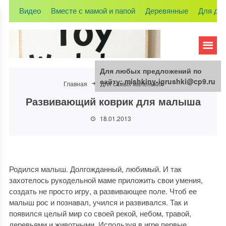
Видео
Вместе с мамой и папой
Деревянные
Для де
Для любых предложений по
сайту: mishkiny-igrushki@cp9.ru
Главная
Для самых маленьких
Развивающий коврик для малыша
18.01.2013
Родился малыш. Долгожданный, любимый. И так
захотелось рукодельной маме приложить свои умения,
создать не просто игру, а развивающее поле. Чтоб ее
малыш рос и познавал, учился и развивался. Так и
появился целый мир со своей рекой, небом, травой,
деревьями и животными. Используя в игре первые