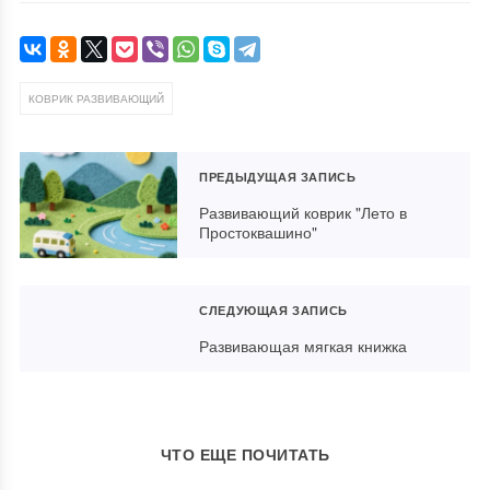
КОВРИК РАЗВИВАЮЩИЙ
ПРЕДЫДУЩАЯ ЗАПИСЬ
Развивающий коврик "Лето в
Простоквашино"
СЛЕДУЮЩАЯ ЗАПИСЬ
Развивающая мягкая книжка
Маленький развивающий
Коврик развивающий для
Идеи для развивающего
коврик
малышей
коврика или мягкой книжки
ЧТО ЕЩЕ ПОЧИТАТЬ