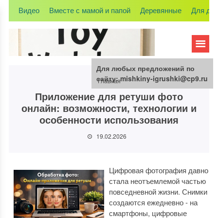
Видео
Вместе с мамой и папой
Деревянные
Для де
Для любых предложений по
сайту: mishkiny-igrushki@cp9.ru
Главная
Приложение для ретуши фото
онлайн: возможности, технологии и
особенности использования
19.02.2026
Цифровая фотография давно
стала неотъемлемой частью
повседневной жизни. Снимки
создаются ежедневно - на
смартфоны, цифровые