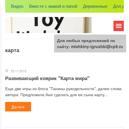
Видео
Вместе с мамой и папой
Деревянные
Для де
Для любых предложений по
сайту: mishkiny-igrushki@cp9.ru
карта
23.11.2015
Развивающий коврик "Карта мира"
Еще две игры из блога "Танины рукодельности", далее слова
автора: Предложила Аня сделать для ее сына карту...
Далее