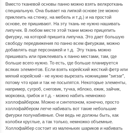
Вместо тканевой основы панно можно взять велкроткань
специальную. Она бывает на липкой основе (ее можно
приклеить на стенку, на мебель и т.д.) и на простой
основе, ее пришивают. На эту ткань не нужно нашивать
липучек. В любом месте этой ткани можно прицепить
фигурку, на которой пришита липучка. Это дает большую
свободу передвижения по панно всем фигуркам, можно
добавлять еще персонажей и т.д. Эту ткань можно
пришивать или приклеивать к панно местами, там, где
больше всего нужно. То есть, где больше планируется
всяких элементов. Если взять корейский жесткий фетр или
мягкий корейский - не нужно вырезать ножницами "зигзаг",
потому что края и так не посыпятся. Некоторые элементы,
например, сугроб, снеговик, тучка, яблоко, ежик, зайчик,
морковка, грибок и т.д. - можно набить немножко
холлофайбером. Можно и синтепоном, конечно, просто
холлофайбером легче набивать вот такие небольшие
фигурки полунабивные. Они ведь не должны быть, как
колобки круглые, а так только, немножко объемные.
Холлофайбер состоит из маленьких шариков и набивать