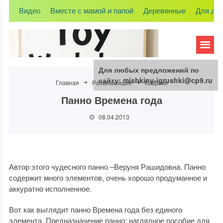
Видео
Вместе с мамой и папой
Деревянные
Для де
Для любых предложений по
сайту: mishkiny-igrushki@cp9.ru
Главная
Развивающие
Коврики
Панно Времена года
08.04.2013
Автор этого чудесного панно –Веруня Рашидовна. Панно
содержит много элементов, очень хорошо продуманное и
аккуратно исполненное.
Вот как выглядит панно Времена года без единого
элемента. Предназначение панно: наглядное пособие для