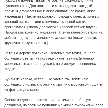
помощью ножниц "зигзаг", чтобы не распускался и не
пушился край. Для плотности можно делать каждый
элемент двухслойным и либо сшивать по краям, либо
наклеивать. Наклеить можно с помощью клея, используя
клеевой пистолет или с помощью клеевой сетки,
проглаживая утюгом две части с клеевой сеткой внутри.
Прошивать, конечно, надежнее. Клеить клеевой сеткой, на
мой взгляд, лучше маленькие элементы (носик, глазки,
кружочки на жучках и т.д.).
Лето: на дереве появились зеленые листочки, на небе
солнышко светит, на полянке скачет зайчик (в лапках
морковка – тоже на липучках), на огородике появились
ягодки.
Буквы из хлопка, остальные элементы, такие как:
солнышко, листья, клубничка, зайчик с морковкой - сшиты
из фетра в два слоя.
Осень: на дереве пожелтели листики, на небе тучка с
дождиком, на полянке появились ежики с грибочками (пара