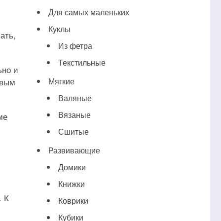
Для самых маленьких
Куклы
ать,
Из фетра
Текстильные
ьно и
ивым
Мягкие
Валяные
Вязаные
ме
Сшитые
Развивающие
Домики
Книжки
. К
Коврики
Кубики