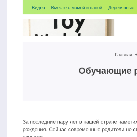
Видео
Вместе с мамой и папой
Деревянные
Главная
Обучающие 
За последние пару лет в нашей стране намет
Странички для
рождения. Сейчас современные родители не сп
развивающих книжек
Книжка
научили.