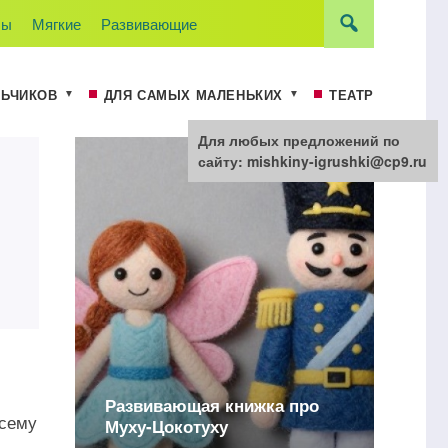
лы
Мягкие
Развивающие
Разные
Театр
ЛЬЧИКОВ
ДЛЯ САМЫХ МАЛЕНЬКИХ
ТЕАТР
Для любых предложений по
сайту: mishkiny-igrushki@cp9.ru
 про
всему
Разные странички книжек