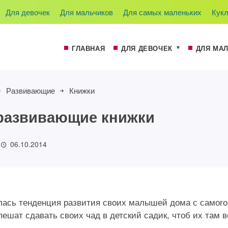
Для девочек
Для мальчиков
Для самых маленьких
Кук
ГЛАВНАЯ
ДЛЯ ДЕВОЧЕК
ДЛЯ МА
Развивающие
Книжки
развивающие книжки
06.10.2014
илась тенденция развития своих малышей дома с самого
Развивающая книжка
ешат сдавать своих чад в детский садик, чтоб их там 
 из сказки Рукавичка
Муху-Цокотуху