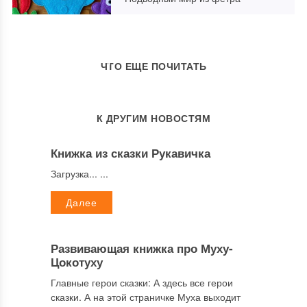
Развивающие игрушки для
девочек
Катины развивающие книжки
Книжки развивающие от Оли
ЧТО ЕЩЕ ПОЧИТАТЬ
К ДРУГИМ НОВОСТЯМ
Книжка из сказки Рукавичка
Загрузка... ...
Далее
Развивающая книжка про Муху-
Цокотуху
Главные герои сказки: А здесь все герои
сказки. А на этой страничке Муха выходит