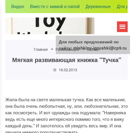
Видео
Вместе с мамой и папой
Деревянные
Для де
Для любых предложений по
сайту: mishkiny-igrushki@cp9.ru
Главная
Развивающие
Книжки
Мягкая развивающая книжка "Тучка"
16.02.2013
Жила-была на свете маленькая тучка. Как все маленькие,
она была очень любопытная, ну, или, любознательная, это
как посмотреть. И вот однажды она подумала: "Наверняка
ведь есть еще много интересного помимо того, что я вижу
каждый день." И захотелось ей увидеть весь мир. И она
решила немного попутешествовать...